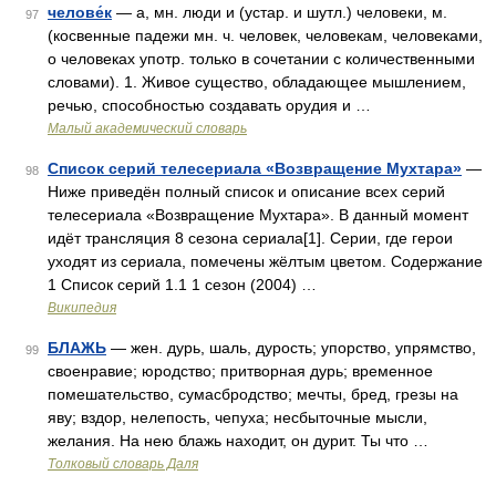
челове́к
— а, мн. люди и (устар. и шутл.) человеки, м.
97
(косвенные падежи мн. ч. человек, человекам, человеками,
о человеках употр. только в сочетании с количественными
словами). 1. Живое существо, обладающее мышлением,
речью, способностью создавать орудия и …
Малый академический словарь
Список серий телесериала «Возвращение Мухтара»
—
98
Ниже приведён полный список и описание всех серий
телесериала «Возвращение Мухтара». В данный момент
идёт трансляция 8 сезона сериала[1]. Серии, где герои
уходят из сериала, помечены жёлтым цветом. Содержание
1 Список серий 1.1 1 сезон (2004) …
Википедия
БЛАЖЬ
— жен. дурь, шаль, дурость; упорство, упрямство,
99
своенравие; юродство; притворная дурь; временное
помешательство, сумасбродство; мечты, бред, грезы на
яву; вздор, нелепость, чепуха; несбыточные мысли,
желания. На нею блажь находит, он дурит. Ты что …
Толковый словарь Даля