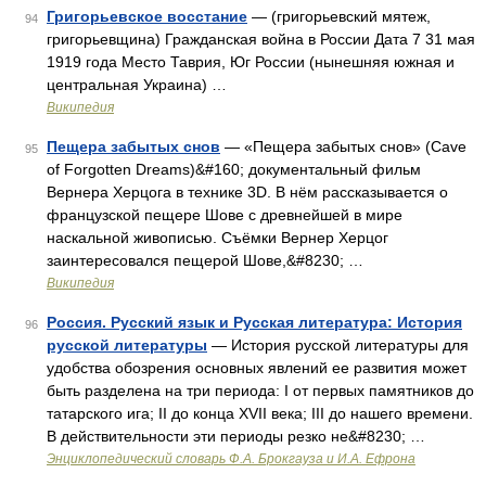
Григорьевское восстание
— (григорьевский мятеж,
94
григорьевщина) Гражданская война в России Дата 7 31 мая
1919 года Место Таврия, Юг России (нынешняя южная и
центральная Украина) …
Википедия
Пещера забытых снов
— «Пещера забытых снов» (Cave
95
of Forgotten Dreams)&#160; документальный фильм
Вернера Херцога в технике 3D. В нём рассказывается о
французской пещере Шове с древнейшей в мире
наскальной живописью. Съёмки Вернер Херцог
заинтересовался пещерой Шове,&#8230; …
Википедия
Россия. Русский язык и Русская литература: История
96
русской литературы
— История русской литературы для
удобства обозрения основных явлений ее развития может
быть разделена на три периода: I от первых памятников до
татарского ига; II до конца XVII века; III до нашего времени.
В действительности эти периоды резко не&#8230; …
Энциклопедический словарь Ф.А. Брокгауза и И.А. Ефрона