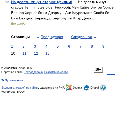
На десять минут старше (фильм)
— На десять минут
100
старше Ten minutes older Режиссёр Чен Кайге Виктор Эрисе
Вернер Херцог Джим Джармуш Аки Каурисмяки Спайк Ли
Вим Вендерс Бернардо Бертолуччи Клэр Дени …
Википедия
Страницы
←
Предыдущая
Следующая
→
1
2
3
4
5
6
7
8
9
10
11
12
13
© Академик, 2000-2026
18+
Обратная связь:
Техподдержка
,
Реклама на сайте
👣 Путешествия
Экспорт словарей на сайты
, сделанные на PHP,
Joomla,
Drupal,
WordPress, MODx.