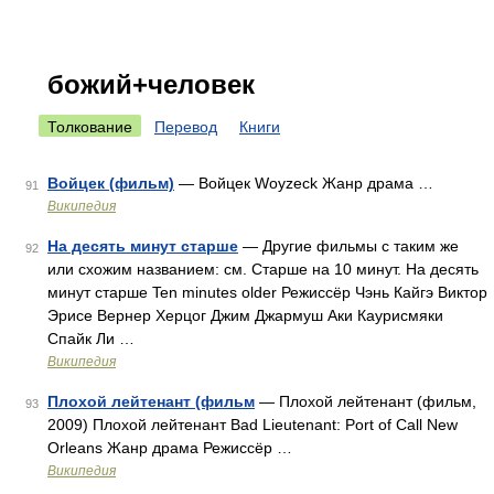
божий+человек
Толкование
Перевод
Книги
Войцек (фильм)
— Войцек Woyzeck Жанр драма …
91
Википедия
На десять минут старше
— Другие фильмы с таким же
92
или схожим названием: см. Старше на 10 минут. На десять
минут старше Ten minutes older Режиссёр Чэнь Кайгэ Виктор
Эрисе Вернер Херцог Джим Джармуш Аки Каурисмяки
Спайк Ли …
Википедия
Плохой лейтенант (фильм
— Плохой лейтенант (фильм,
93
2009) Плохой лейтенант Bad Lieutenant: Port of Call New
Orleans Жанр драма Режиссёр …
Википедия